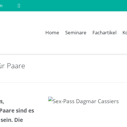
om
Home
Seminare
Fachartikel
K
ür Paare
s,
Paare sind es
sein. Die