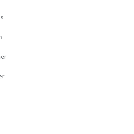
Es
n
ner
er