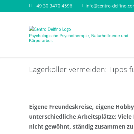
Direkt
+49 30 3470 4596
info@centro-delfino.c
zum
Inhalt
Psychologische Psychotherapie, Naturheilkunde und
Körperarbeit
Lagerkoller vermeiden: Tipps f
Eigene Freundeskreise, eigene Hobby
unterschiedliche Arbeitsplätze: Viele 
nicht gewöhnt, ständig zusammen zu 