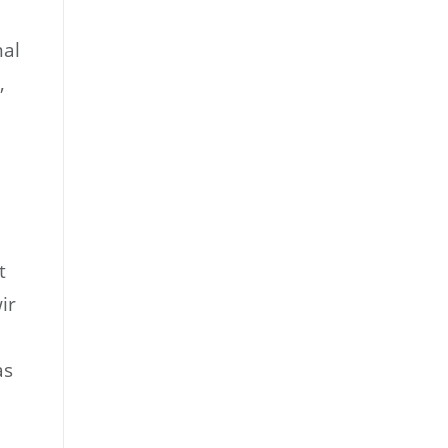
mal
,
t
ir
as