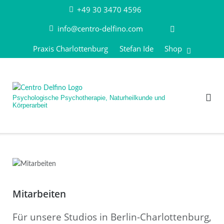
Direkt
+49 30 3470 4596
zum
info@centro-delfino.com
Inhalt
Praxis Charlottenburg
Stefan Ide
Shop
Psychologische Psychotherapie, Naturheilkunde und
Körperarbeit
Mitarbeiten
Für unsere Studios in Berlin-Charlottenburg,