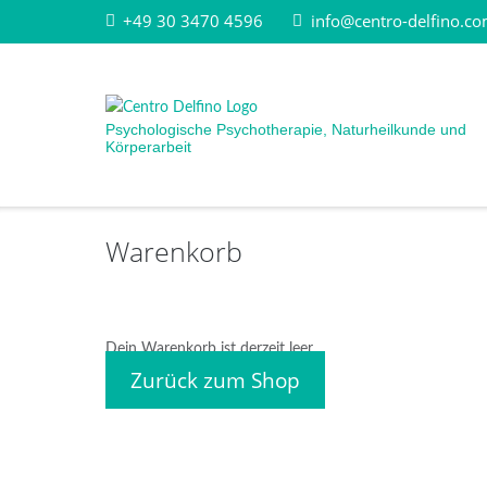
Direkt
+49 30 3470 4596
info@centro-delfino.c
zum
Inhalt
Psychologische Psychotherapie, Naturheilkunde und
Körperarbeit
Warenkorb
Dein Warenkorb ist derzeit leer.
Zurück zum Shop